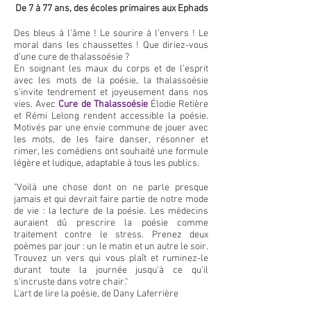
De 7 à 77 ans, des écoles primaires aux Ephads
Des bleus à l’âme ! Le sourire à l’envers ! Le
moral dans les chaussettes ! Que diriez-vous
d’une cure de thalassoésie ?
En soignant les maux du corps et de l’esprit
avec les mots de la poésie, la thalassoésie
s’invite tendrement et joyeusement dans nos
vies. Avec
Cure de Thalassoésie
Élodie Retière
et Rémi Lelong rendent accessible la poésie.
Motivés par une envie commune de jouer avec
les mots, de les faire danser, résonner et
rimer, les comédiens ont souhaité une formule
légère et ludique, adaptable à tous les publics.
"Voilà une chose dont on ne parle presque
jamais et qui devrait faire partie de notre mode
de vie : la lecture de la poésie. Les médecins
auraient dû prescrire la poésie comme
traitement contre le stress. Prenez deux
poèmes par jour : un le matin et un autre le soir.
Trouvez un vers qui vous plaît et ruminez-le
durant toute la journée jusqu'à ce qu'il
s'incruste dans votre chair."
L'art de lire la poésie, de Dany Laferrière